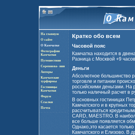
На главную
Кратко обо всем
О сайте
О Камчатке
Часовой пояс
Фотографии
Камчатка находится в двен
Камчатки
Разница с Москвой +9 часов
Путешествия
Соревнова- ния
Деньги
Авторы
Абсолютное большинство р
Камчатские
торговле и питании происх
турфирмы
российскими деньгами. На 
Гостиницы
Камчатки
только наличный расчет в р
Форум
В основных гостиницах Пет
Ссылки
Камчатского и в крупных т
Почта
рассчитываться кредитным
CARD, MAESTRO. В наибол
все больше появляется об
Однако,это касается только
Камчатского и Елизово. В 