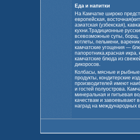
Еда и напитки
На Камчатке широко предст
европейская, восточная(кит
азиатская (узбекская), кавк
кухни.Традиционные русск
всевозможные супы, борщ, 
котлеты, пельмени, вареник
камчатские угощения — бл
папоротника,красная икра,
камчатские блюда из свеже
дикоросов.
Колбасы, мясные и рыбные
продукты, кондитерские из
производителей имеют наи
и гостей полуострова. Камч
минеральная и питьевая во
качествам и завоевывают 
наград на международных 